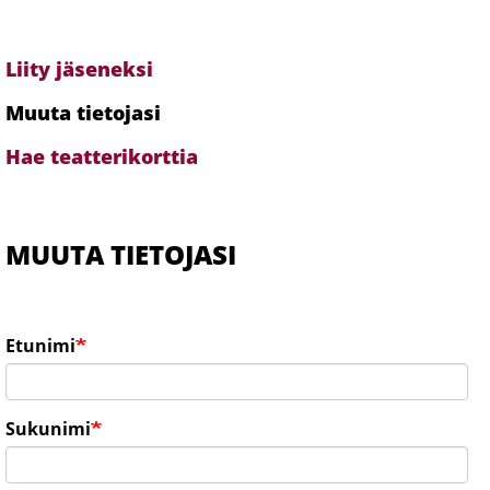
Liity jäseneksi
Alavalikko
-
Muuta tietojasi
jäsenyys
Hae teatterikorttia
MUUTA TIETOJASI
Etunimi
Sukunimi