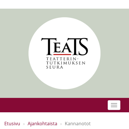
Skip
to
main
content
Toggle
naviga
Etusivu
Ajankohtaista
Kannanotot