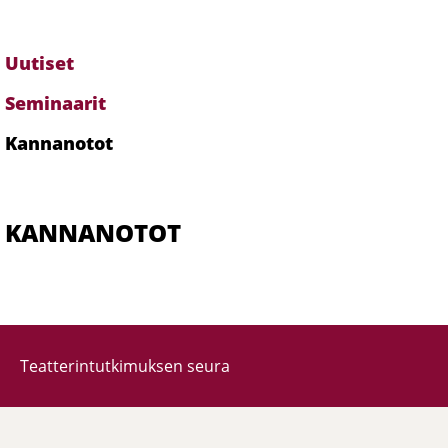
Uutiset
Alavalikko
-
Seminaarit
ajankohtaista
Kannanotot
KANNANOTOT
Teatterintutkimuksen seura