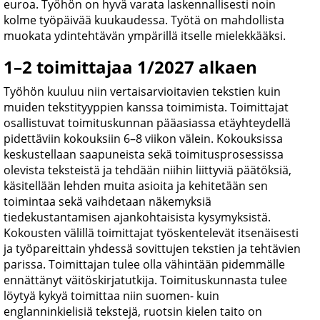
euroa. Työhön on hyvä varata laskennallisesti noin
kolme työpäivää kuukaudessa. Työtä on mahdollista
muokata ydintehtävän ympärillä itselle mielekkääksi.
1–2 toimittajaa 1/2027 alkaen
Työhön kuuluu niin vertaisarvioitavien tekstien kuin
muiden tekstityyppien kanssa toimimista. Toimittajat
osallistuvat toimituskunnan pääasiassa etäyhteydellä
pidettäviin kokouksiin 6–8 viikon välein. Kokouksissa
keskustellaan saapuneista sekä toimitusprosessissa
olevista teksteistä ja tehdään niihin liittyviä päätöksiä,
käsitellään lehden muita asioita ja kehitetään sen
toimintaa sekä vaihdetaan näkemyksiä
tiedekustantamisen ajankohtaisista kysymyksistä.
Kokousten välillä toimittajat työskentelevät itsenäisesti
ja työpareittain yhdessä sovittujen tekstien ja tehtävien
parissa. Toimittajan tulee olla vähintään pidemmälle
ennättänyt väitöskirjatutkija. Toimituskunnasta tulee
löytyä kykyä toimittaa niin suomen- kuin
englanninkielisiä tekstejä, ruotsin kielen taito on