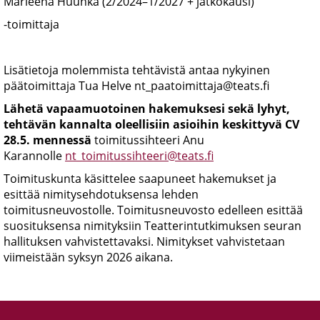
Marleena Huuhka (2/2024–1/2027 + jatkokausi)
-toimittaja
Lisätietoja molemmista tehtävistä antaa nykyinen
päätoimittaja Tua Helve nt_paatoimittaja@teats.fi
Lähetä vapaamuotoinen hakemuksesi sekä lyhyt,
tehtävän kannalta oleellisiin asioihin keskittyvä CV
28.5. mennessä
toimitussihteeri Anu
Karannolle
nt_toimitussihteeri@teats.fi
Toimituskunta käsittelee saapuneet hakemukset ja
esittää nimitysehdotuksensa lehden
toimitusneuvostolle. Toimitusneuvosto edelleen esittää
suosituksensa nimityksiin Teatterintutkimuksen seuran
hallituksen vahvistettavaksi. Nimitykset vahvistetaan
viimeistään syksyn 2026 aikana.