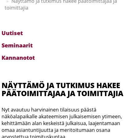
Näyttämö ja tutkimus hakee päätoimittajaa ja
toimittajia
Uutiset
Alavalikko
-
Seminaarit
ajankohtaista
Kannanotot
NÄYTTÄMÖ JA TUTKIMUS HAKEE
PÄÄTOIMITTAJAA JA TOIMITTAJIA
Nyt avautuu harvinainen tilaisuus päästä
näköalapaikalle akateemisen julkaisemisen ytimeen,
kehittämään alan keskeistä julkaisua, laajentamaan
omaa asiantuntijuutta ja meritoitumaan osana
arvostettua toimituskuntaa.